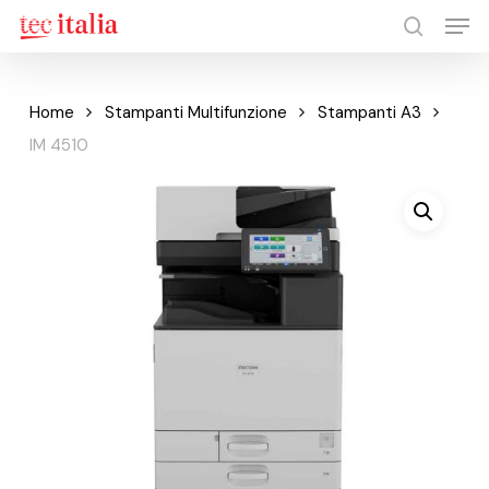
Men
Skip
to
search
Close
main
Menu
content
Home
Stampanti Multifunzione
Stampanti A3
IM 4510