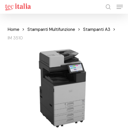
Men
Skip
to
search
Close
main
Menu
content
Home
Stampanti Multifunzione
Stampanti A3
IM 3510